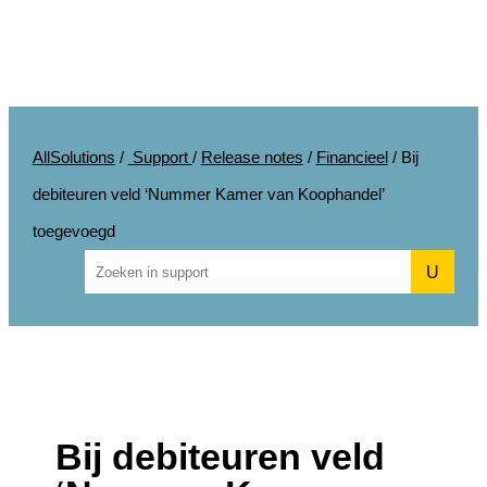
AllSolutions
/
Support
/
Release notes
/
Financieel
/
Bij
debiteuren veld ‘Nummer Kamer van Koophandel’
toegevoegd
U
Bij debiteuren veld