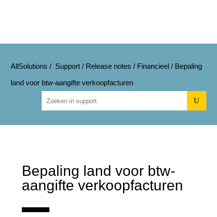
AllSolutions
/
Support
/
Release notes
/
Financieel
/
Bepaling
land voor btw-aangifte verkoopfacturen
U
Bepaling land voor btw-
aangifte verkoopfacturen