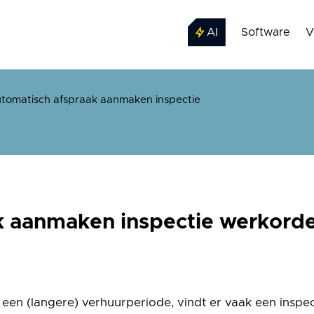
AI
Software
V
tomatisch afspraak aanmaken inspectie
 aanmaken inspectie werkorde
en (langere) verhuurperiode, vindt er vaak een inspec