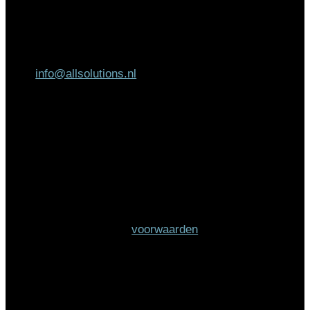
AllSolutions
Helsinkilaan 2
3446 AH Woerden
info@allsolutions.nl
Schrijf je in voor de
nieuwsbrief
Wanneer je je gegevens hier achterlaat ga je
akkoord met onze
voorwaarden
.