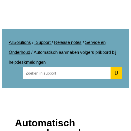
AllSolutions
/
Support
/
Release notes
/
Service en
Onderhoud
/
Automatisch aanmaken volgers prikbord bij
helpdeskmeldingen
U
Automatisch