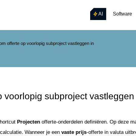
AI
Software
 offerte op voorlopig subproject vastleggen in
oorlopig subproject vastleggen in
hortcut
Projecten
offerte-onderdelen definiëren. Op deze man
orcalculatie. Wanneer je een
vaste prijs
-offerte in valuta uit