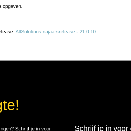
a opgeven.
elease:
AllSolutions najaarsrelease - 21.0.10
gte!
Schrijf je in voo
ingen? Schrijf je in voor