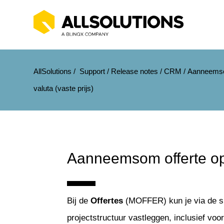
AllSolutions
/
Support
/
Release notes
/
CRM
/
Aanneemsom
valuta (vaste prijs)
Aanneemsom offerte op v
Bij de
Offertes
(MOFFER) kun je via de s
projectstructuur vastleggen, inclusief vo