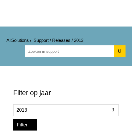
AllSolutions
/
Support
/
Releases
/
2013
U
Filter op jaar
Filter