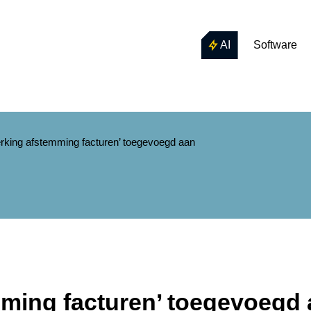
AI
Software
rking afstemming facturen’ toegevoegd aan
mming facturen’ toegevoegd