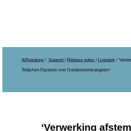
AllSolutions
/
Support
/
Release notes
/
Logistiek
/
‘Verwe
‘Matchen Facturen met Goederenontvangsten’
‘Verwerking afste