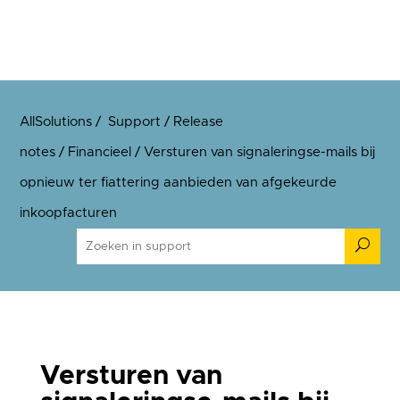
AllSolutions
/
Support
/
Release
notes
/
Financieel
/
Versturen van signaleringse-mails bij
opnieuw ter fiattering aanbieden van afgekeurde
inkoopfacturen
U
Versturen van