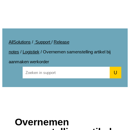
AllSolutions
/
Support
/
Release
notes
/
Logistiek
/
Overnemen samenstelling artikel bij
aanmaken werkorder
U
Overnemen