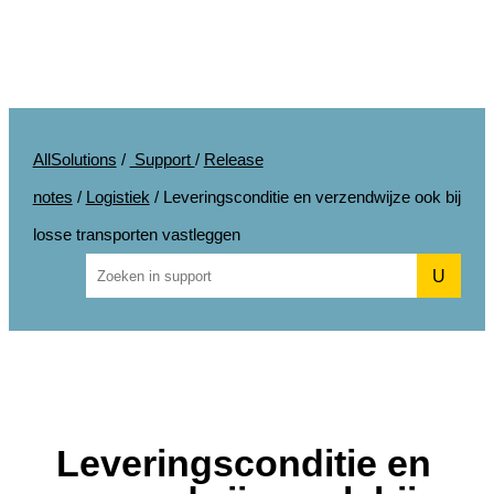
AllSolutions
/
Support
/
Release
notes
/
Logistiek
/
Leveringsconditie en verzendwijze ook bij
losse transporten vastleggen
U
Leveringsconditie en