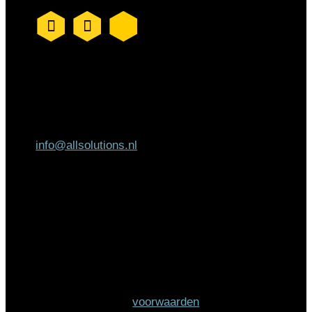
AllSolutions
Helsinkilaan 2
3446 AH Woerden
info@allsolutions.nl
Schrijf je in voor de
nieuwsbrief
Wanneer je je gegevens hier achterlaat ga je
akkoord met onze
voorwaarden
.