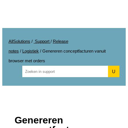
AllSolutions
/
Support
/
Release
notes
/
Logistiek
/
Genereren conceptfacturen vanuit
browser met orders
U
Genereren