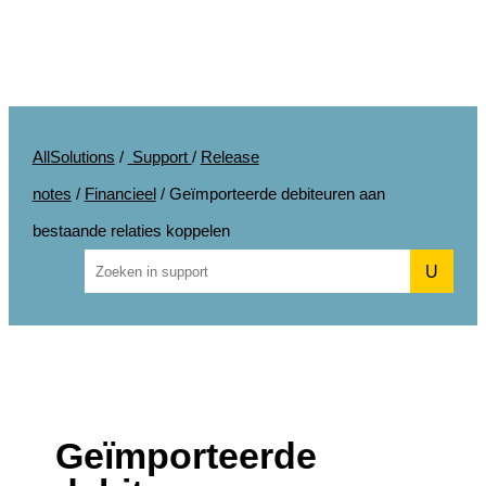
AllSolutions
/
Support
/
Release
notes
/
Financieel
/
Geïmporteerde debiteuren aan
bestaande relaties koppelen
U
Geïmporteerde