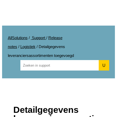
AllSolutions
/
Support
/
Release
notes
/
Logistiek
/
Detailgegevens
leveranciersassortimenten toegevoegd
U
Detailgegevens