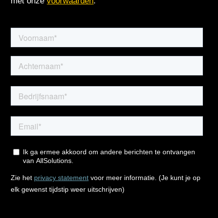
met onze
voorwaarden
.