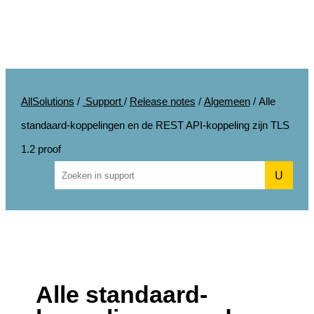
AllSolutions
/
Support
/
Release notes
/
Algemeen
/
Alle
standaard-koppelingen en de REST API-koppeling zijn TLS
1.2 proof
U
Alle standaard-