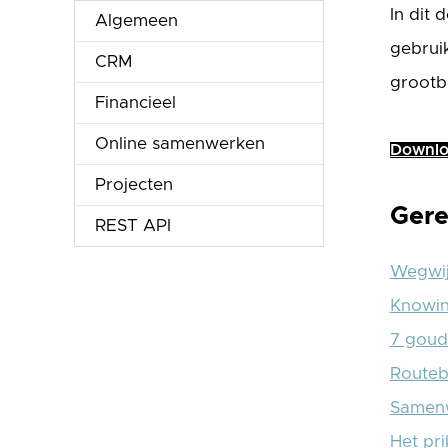
In dit 
Algemeen
gebrui
CRM
grootbo
Financieel
Online samenwerken
Downlo
Projecten
Gere
REST API
Wegwijs
Knowin
7 goude
Routeb
Samenw
Het pri