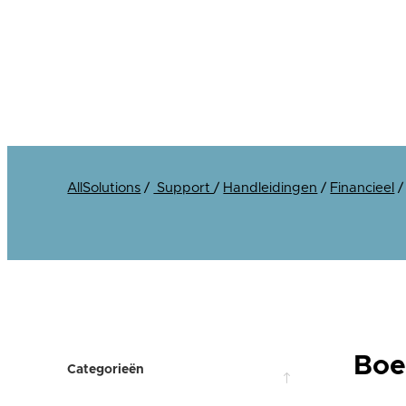
AllSolutions
/
Support
/
Handleidingen
/
Financieel
Boe
Categorieën