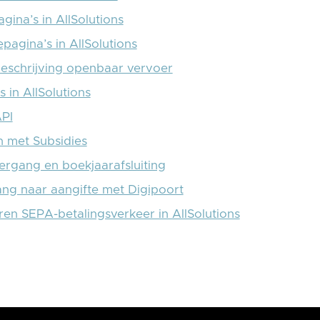
gina’s in AllSolutions
pagina’s in AllSolutions
eschrijving openbaar vervoer
s in AllSolutions
PI
 met Subsidies
ergang en boekjaarafsluiting
ng naar aangifte met Digipoort
eren SEPA-betalingsverkeer in AllSolutions