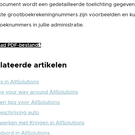
document wordt een gedetailleerde toelichting gegeven 
kte grootboekrekeningnummers zijn voorbeelden en k
eknummers in jullie administratie.
ad PDF-bestand
lateerde artikelen
 in AllSolutions
g your way around AllSolutions
n tips voor AllSolutions
eschrijving auto
erken met Kringen in AllSolutions
kbord in AllSolutions