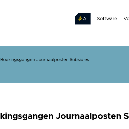
AI
Software
Vo
/
Boekingsgangen Journaalposten Subsidies
kingsgangen Journaalposten S