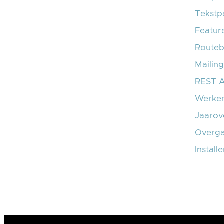
Tekstpa
Feature
Routeb
Mailing
REST A
Werken
Jaarov
Overga
Install