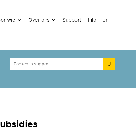
or wie
Over ons
Support
Inloggen
U
ubsidies