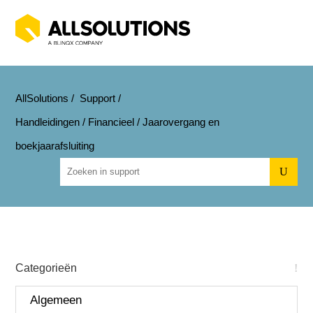
AllSolutions
/
Support
/
Handleidingen
/
Financieel
/
Jaarovergang en
boekjaarafsluiting
U
Categorieën
Algemeen