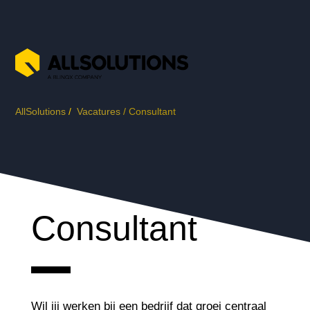
AllSolutions
/
Vacatures
/
Consultant
Consultant
Wil jij werken bij een bedrijf dat groei centraal