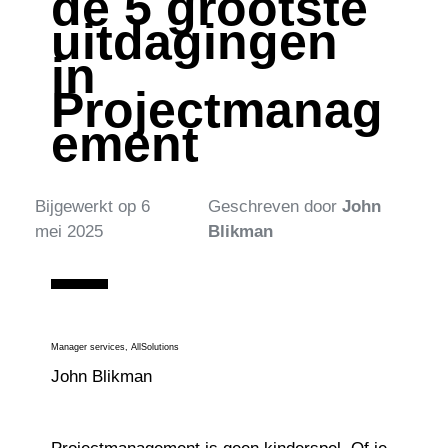
de 5 grootste
uitdagingen
in
Projectmanag
ement
Bijgewerkt op
6
Geschreven door
John
mei 2025
Blikman
Manager services, AllSolutions
John Blikman