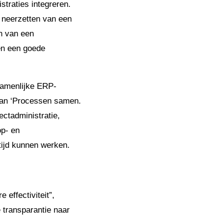
traties integreren.
t neerzetten van een
n van een
en een goede
ezamenlijke ERP-
 van ‘Processen samen.
ctadministratie,
op- en
ltijd kunnen werken.
ffectiviteit”,
 transparantie naar