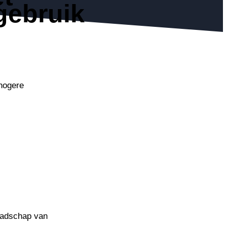
gebruik
hogere
aadschap van