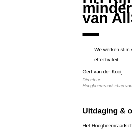
minder
van Al
We werken slim 
effectiviteit.
Gert van der Kooij
Directeur
Hoogheemraadschap van 
Uitdaging & 
Het Hoogheemraadscha