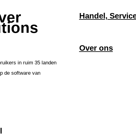
ver
Handel, Servic
utions
Over ons
uikers in ruim 35 landen
op de software van
l