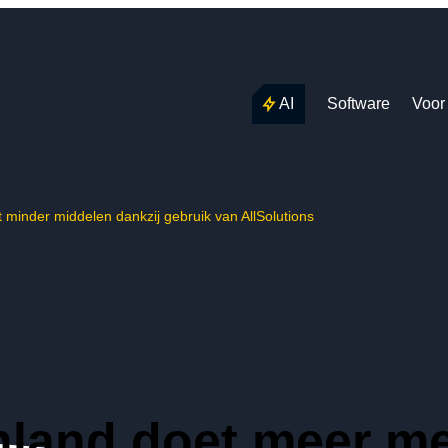
AI
Software
Voor
 minder middelen dankzij gebruik van AllSolutions
nland doet meer me