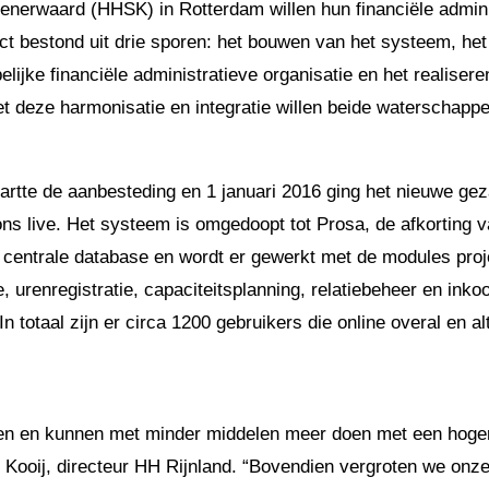
enerwaard (HHSK) in Rotterdam willen hun financiële adminis
ct bestond uit drie sporen: het bouwen van het systeem, he
jke financiële administratieve organisatie en het realisere
et deze harmonisatie en integratie willen beide waterschapp
tartte de aanbesteding en 1 januari 2016 ging het nieuwe g
ons live. Het systeem is omgedoopt tot Prosa, de afkorting
 centrale database en wordt er gewerkt met de modules proje
e, urenregistratie, capaciteitsplanning, relatiebeheer en inko
 totaal zijn er circa 1200 gebruikers die online overal en a
 en kunnen met minder middelen meer doen met een hogere e
 Kooij, directeur HH Rijnland. “Bovendien vergroten we onze