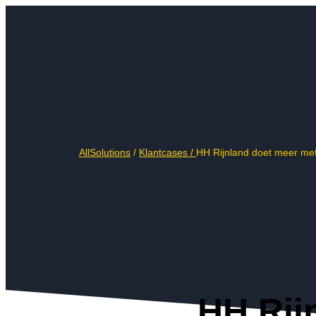
AllSolutions
/
Klantcases /
HH Rijnland doet meer met
HH Rij