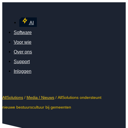
AI
Software
Voor wie
Over ons
Support
Inloggen
AllSolutions
/
Media /
Nieuws
/
AllSolutions ondersteunt
nieuwe bestuurscultuur bij gemeenten