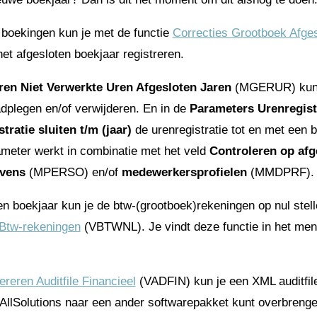
boekingen kun je met de functie
Correcties Grootboek Afge
t afgesloten boekjaar registreren.
ren Niet Verwerkte Uren Afgesloten Jaren
(MGERUR) kun j
dplegen en/of verwijderen. En in de
Parameters Urenregist
tratie sluiten t/m (jaar)
de urenregistratie tot en met een b
ameter werkt in combinatie met het veld
Controleren op afg
vens
(MPERSO) en/of
medewerkersprofielen
(MMDPRF).
en boekjaar kun je de btw-(grootboek)rekeningen op nul stell
 Btw-rekeningen
(VBTWNL). Je vindt deze functie in het men
reren Auditfile Financieel
(VADFIN) kun je een XML auditfi
 AllSolutions naar een ander softwarepakket kunt overbrenge