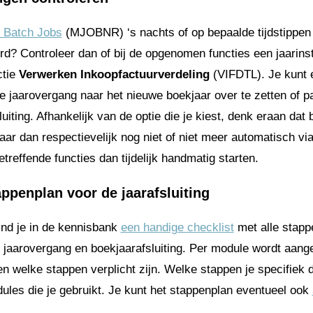
 Batch Jobs
(MJOBNR) ‘s nachts of op bepaalde tijdstippen
d? Controleer dan of bij de opgenomen functies een jaarinste
ctie
Verwerken Inkoopfactuurverdeling
(VIFDTL). Je kunt 
j de jaarovergang naar het nieuwe boekjaar over te zetten of p
uiting. Afhankelijk van de optie die je kiest, denk eraan dat 
aar dan respectievelijk nog niet of niet meer automatisch vi
treffende functies dan tijdelijk handmatig starten.
appenplan voor de jaarafsluiting
ind je in de kennisbank
een handige checklist
met alle stap
 jaarovergang en boekjaarafsluiting. Per module wordt aan
n welke stappen verplicht zijn. Welke stappen je specifiek d
ules die je gebruikt. Je kunt het stappenplan eventueel ook