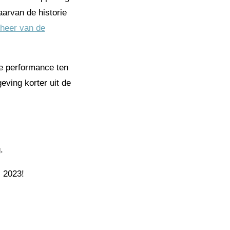
aarvan de historie
eheer van de
de performance ten
ving korter uit de
.
 2023!