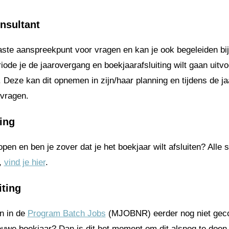
onsultant
aste aanspreekpunt voor vragen en kan je ook begeleiden bij 
riode je de jaarovergang en boekjaarafsluiting wilt gaan uitv
. Deze kan dit opnemen in zijn/haar planning en tijdens de ja
 vragen.
ting
open en ben je zover dat je het boekjaar wilt afsluiten? Alle 
t,
vind je hier
.
iting
n in de
Program Batch Jobs
(MJOBNR) eerder nog niet geco
euwe boekjaar? Dan is dit het moment om dit alsnog te doen