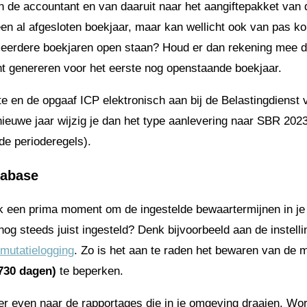
 de accountant en van daaruit naar het aangiftepakket van d
 een al afgesloten boekjaar, maar kan wellicht ook van pas ko
meerdere boekjaren open staan? Houd er dan rekening mee dat
unt genereren voor het eerste nog openstaande boekjaar.
te en de opgaaf ICP elektronisch aan bij de Belastingdienst v
 nieuwe jaar wijzig je dan het type aanlevering naar SBR 2023.
 de perioderegels).
tabase
k een prima moment om de ingestelde bewaartermijnen in j
 nog steeds juist ingesteld? Denk bijvoorbeeld aan de instell
mutatielogging
. Zo is het aan te raden het bewaren van de m
730 dagen)
te beperken.
er even naar de rapportages die in je omgeving draaien. Wor